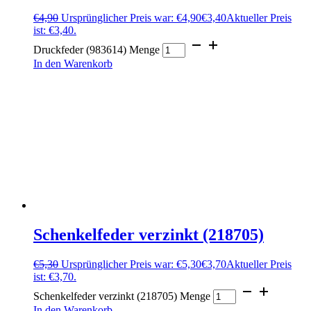
€
4,90
Ursprünglicher Preis war: €4,90
€
3,40
Aktueller Preis
ist: €3,40.
Druckfeder (983614) Menge
In den Warenkorb
Schenkelfeder verzinkt (218705)
€
5,30
Ursprünglicher Preis war: €5,30
€
3,70
Aktueller Preis
ist: €3,70.
Schenkelfeder verzinkt (218705) Menge
In den Warenkorb