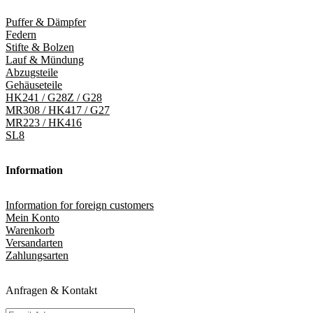
Puffer & Dämpfer
Federn
Stifte & Bolzen
Lauf & Mündung
Abzugsteile
Gehäuseteile
HK241 / G28Z / G28
MR308 / HK417 / G27
MR223 / HK416
SL8
Information
Information for foreign customers
Mein Konto
Warenkorb
Versandarten
Zahlungsarten
Anfragen & Kontakt