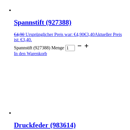
Spannstift (927388)
€
4,90
Ursprünglicher Preis war: €4,90
€
3,40
Aktueller Preis
ist: €3,40.
Spannstift (927388) Menge
In den Warenkorb
Druckfeder (983614)