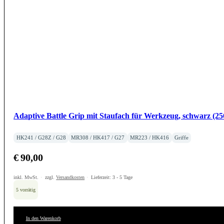
Adaptive Battle Grip mit Staufach für Werkzeug, schwarz (25
HK241 / G28Z / G28
MR308 / HK417 / G27
MR223 / HK416
Griffe
€
90,00
inkl. MwSt.
zzgl.
Versandkosten
Lieferzeit:
3 - 5 Tage
5 vorrätig
In den Warenkorb