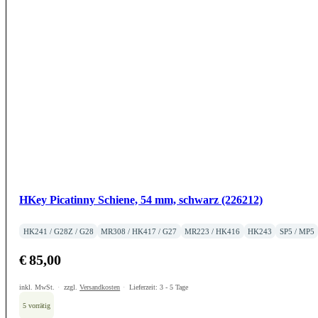
HKey Picatinny Schiene, 54 mm, schwarz (226212)
HK241 / G28Z / G28
MR308 / HK417 / G27
MR223 / HK416
HK243
SP5 / MP5
€
85,00
inkl. MwSt.
zzgl.
Versandkosten
Lieferzeit:
3 - 5 Tage
5 vorrätig