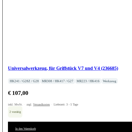
Universalwerkzeug, für Griffstück V7 und V4 (236685)
HK241 / G28Z / G28
MR308 / HK417 / G27
MR223 / HK416
Werkzeug
€
107,00
inkl. MwSt.
zzgl.
Versandkosten
Lieferzeit:
3 - 5 Tage
2 vorrätig
In den Warenkorb