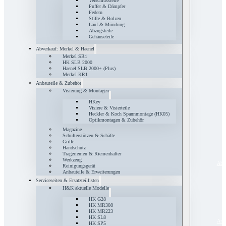
Verschlussteile
Puffer & Dämpfer
Federn
Stifte & Bolzen
Lauf & Mündung
Abzugsteile
Gehäuseteile
Abverkauf: Merkel & Haenel
Merkel SR1
HK SLB 2000
Haenel SLB 2000+ (Plus)
Merkel KR1
Anbauteile & Zubehör
Visierung & Montagen
HKey
Visiere & Visierteile
Heckler & Koch Spannmontage (HK05)
Optikmontagen & Zubehör
Magazine
Schulterstützen & Schäfte
Griffe
Handschutz
Trageriemen & Riemenhalter
Werkzeug
Abve
Reinigungsgerät
Anbauteile & Erweiterungen
Serviceseiten & Ersatzteillisten
H&K aktuelle Modelle
HK G28
HK MR308
HK MR223
HK SL8
Anba
HK SP5