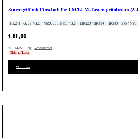
Sturmgriff mit Einschub für LM/LLM-Taster, grünbraun (23
HK241 / G28Z / G28
MR308 / HK417 / G27
MR223 / HK416
HK243
SP5 / MP5
€
88,00
inkl. MwSt.
zzgl.
Versandkosten
Nicht auf Lager
Weiterlesen