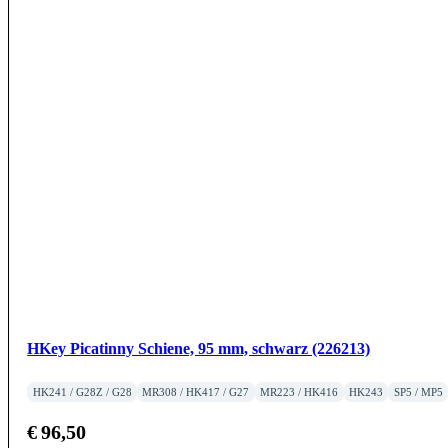
HKey Picatinny Schiene, 95 mm, schwarz (226213)
HK241 / G28Z / G28
MR308 / HK417 / G27
MR223 / HK416
HK243
SP5 / MP5
€
96,50