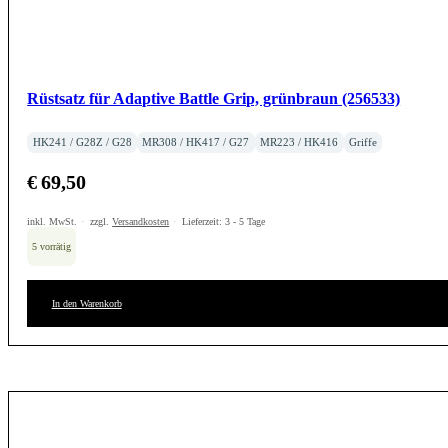
Rüstsatz für Adaptive Battle Grip, grünbraun (256533)
HK241 / G28Z / G28
MR308 / HK417 / G27
MR223 / HK416
Griffe
€
69,50
inkl. MwSt.
zzgl.
Versandkosten
Lieferzeit:
3 - 5 Tage
5 vorrätig
In den Warenkorb