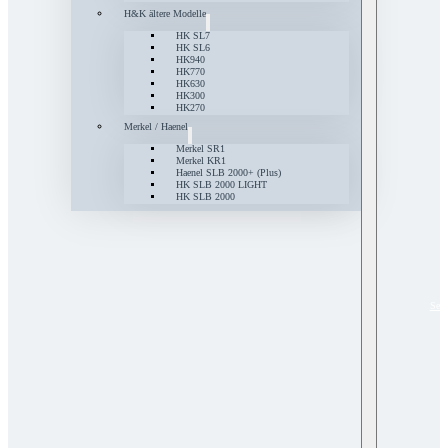
H&K ältere Modelle
HK SL7
HK SL6
HK940
HK770
HK630
HK300
HK270
Merkel / Haenel
Merkel SR1
Merkel KR1
Haenel SLB 2000+ (Plus)
HK SLB 2000 LIGHT
HK SLB 2000
Serv