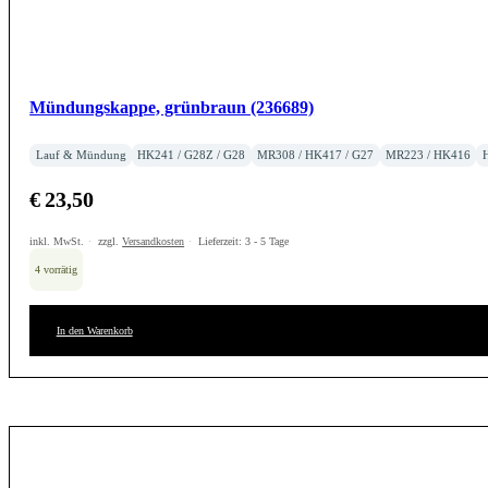
Mündungskappe, grünbraun (236689)
Lauf & Mündung
HK241 / G28Z / G28
MR308 / HK417 / G27
MR223 / HK416
€
23,50
inkl. MwSt.
zzgl.
Versandkosten
Lieferzeit:
3 - 5 Tage
4 vorrätig
In den Warenkorb