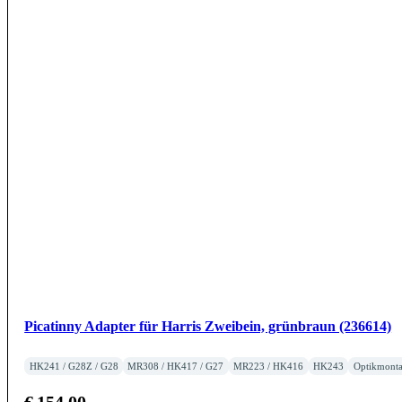
Picatinny Adapter für Harris Zweibein, grünbraun (236614)
HK241 / G28Z / G28
MR308 / HK417 / G27
MR223 / HK416
HK243
Optikmont