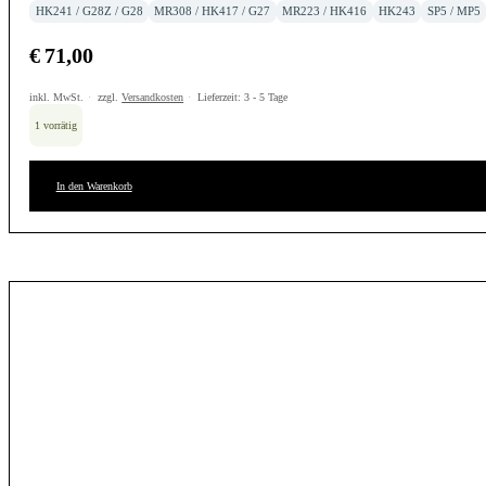
HK241 / G28Z / G28
MR308 / HK417 / G27
MR223 / HK416
HK243
SP5 / MP5
€
71,00
inkl. MwSt.
zzgl.
Versandkosten
Lieferzeit:
3 - 5 Tage
1 vorrätig
In den Warenkorb