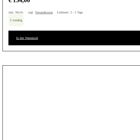
€
154,00
inkl. MwSt.
zzgl.
Versandkosten
Lieferzeit:
3 - 5 Tage
2 vorrätig
In den Warenkorb