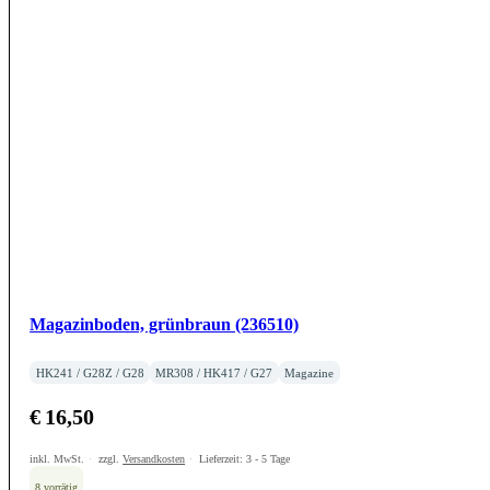
Magazinboden, grünbraun (236510)
HK241 / G28Z / G28
MR308 / HK417 / G27
Magazine
€
16,50
inkl. MwSt.
zzgl.
Versandkosten
Lieferzeit:
3 - 5 Tage
8 vorrätig