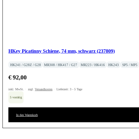
HKey Picatinny Schiene, 74 mm, schwarz (237809)
HK241 / G28Z / G28
MR308 / HK417 / G27
MR223 / HK416
HK243
SP5 / MP5
€
92,00
inkl. MwSt.
zzgl.
Versandkosten
Lieferzeit:
3 - 5 Tage
5 vorrätig
In den Warenkorb