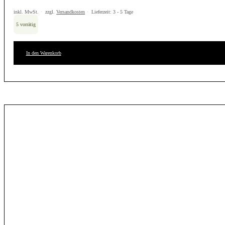
inkl. MwSt.
zzgl.
Versandkosten
Lieferzeit:
3 - 5 Tage
5 vorrätig
In den Warenkorb