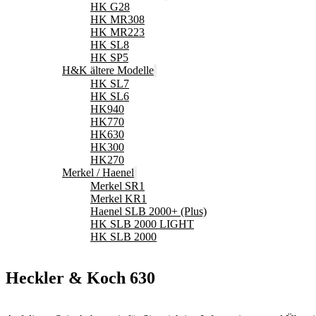
HK G28
HK MR308
HK MR223
HK SL8
HK SP5
H&K ältere Modelle
HK SL7
HK SL6
HK940
HK770
HK630
HK300
HK270
Merkel / Haenel
Merkel SR1
Merkel KR1
Haenel SLB 2000+ (Plus)
HK SLB 2000 LIGHT
HK SLB 2000
Heckler & Koch 630