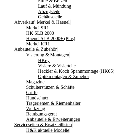
Stifte & Bolzen
Lauf & Mündung
Abzugsteile
Gehäuseteile
Abverkauf: Merkel & Haenel
Merkel SR1
HK SLB 2000
Haenel SLB 2000+ (Plus)
Merkel KR1
Anbauteile & Zubehör
Visierung & Montagen
HKey
Visiere & Visierteile
Heckler & Koch Spannmontage (HK05)
Optikmontagen & Zubehör
Magazine
Schulterstützen & Schäfte
Griffe
Handschutz
Trageriemen & Riemenhalter
Werkzeug
Reinigungsgerät
Anbauteile & Erweiterungen
Serviceseiten & Ersatzteillisten
H&K aktuelle Modelle