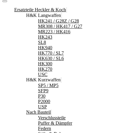
Ersatzteile Heckler & Koch
H&K Langwaffen
HK241 / G28Z / G28
MR308 / HK417 / G27
MR223 / HK416
HK243
SL8
HK940
HK770 / SL7
HK630 / SL6
HK300
HK270
USC
H&K Kurzwaffen
SP5 / MP5
SFP9
P30
P2000
USP
Nach Bauteil
Verschlussteile
Puffer & Dämpfer
Federn