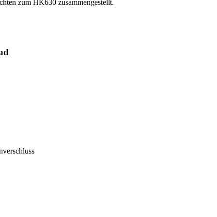
rsichten zum HK630 zusammengestellt.
ad
nverschluss