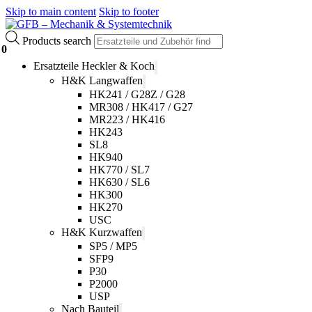
Skip to main content
Skip to footer
Products search
0
Ersatzteile Heckler & Koch
H&K Langwaffen
HK241 / G28Z / G28
MR308 / HK417 / G27
MR223 / HK416
HK243
SL8
HK940
HK770 / SL7
HK630 / SL6
HK300
HK270
USC
H&K Kurzwaffen
SP5 / MP5
SFP9
P30
P2000
USP
Nach Bauteil