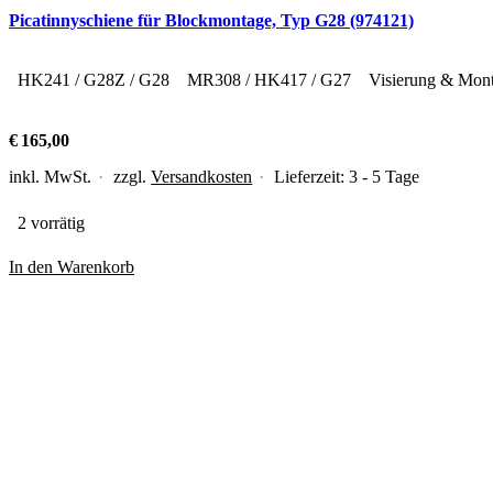
Picatinnyschiene für Blockmontage, Typ G28 (974121)
HK241 / G28Z / G28
MR308 / HK417 / G27
Visierung & Mon
€
165,00
inkl. MwSt.
zzgl.
Versandkosten
Lieferzeit:
3 - 5 Tage
2 vorrätig
In den Warenkorb