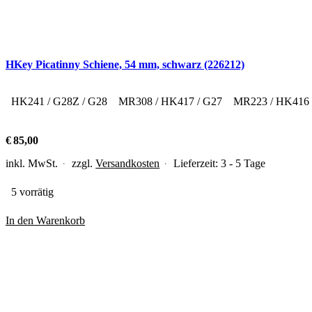
HKey Picatinny Schiene, 54 mm, schwarz (226212)
HK241 / G28Z / G28
MR308 / HK417 / G27
MR223 / HK416
€
85,00
inkl. MwSt.
zzgl.
Versandkosten
Lieferzeit:
3 - 5 Tage
5 vorrätig
In den Warenkorb