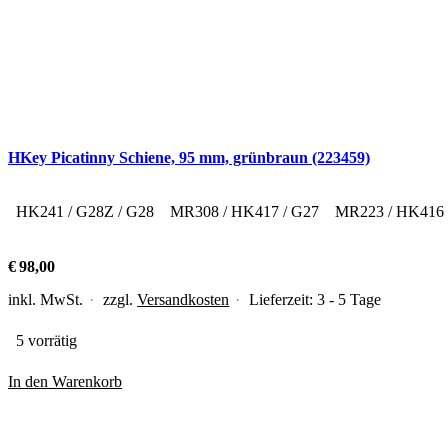
HKey Picatinny Schiene, 95 mm, grünbraun (223459)
HK241 / G28Z / G28
MR308 / HK417 / G27
MR223 / HK416
€
98,00
inkl. MwSt.
zzgl.
Versandkosten
Lieferzeit:
3 - 5 Tage
5 vorrätig
In den Warenkorb