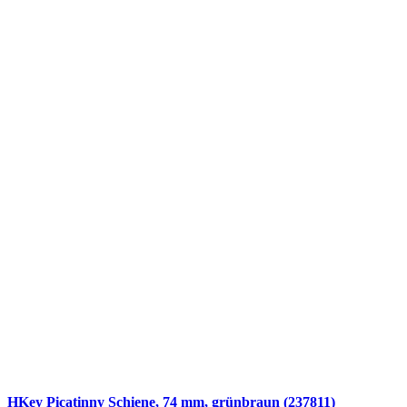
HKey Picatinny Schiene, 74 mm, grünbraun (237811)