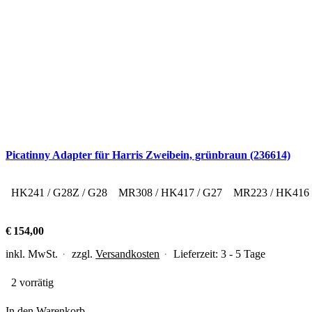
Picatinny Adapter für Harris Zweibein, grünbraun (236614)
HK241 / G28Z / G28
MR308 / HK417 / G27
MR223 / HK416
€
154,00
inkl. MwSt.
zzgl.
Versandkosten
Lieferzeit:
3 - 5 Tage
2 vorrätig
In den Warenkorb