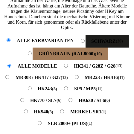
Aufnahme an der Waffe, die Montage und das Glas. Welche
Aufnahme das ist, hängt am Alter der Baureihe. Ältere Modelle
tragen die Klauenmontage, neuere Picatinny oder HKey am
Handschutz. Daneben steht die mechanische Visierung mit Kimme
und Korn, für sich genommen oder als Rückfallebene unter der
Optik.
ALLE FARBVARIANTEN
SCHWARZ
(20)
GRÜNBRAUN (RAL8000)
(10)
ALLE MODELLE
HK241 / G28Z / G28
(13)
MR308 / HK417 / G27
MR223 / HK416
(13)
(11)
HK243
SP5 / MP5
(8)
(11)
HK770 / SL7
HK630 / SL6
(6)
(6)
HK940
MERKEL SR1
(3)
(1)
SLB 2000+ (PLUS)
(1)