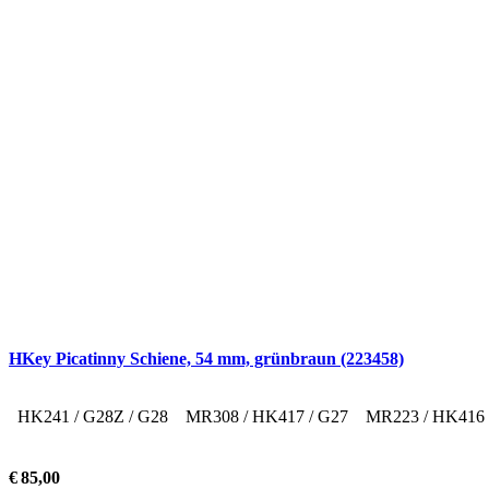
HKey Picatinny Schiene, 54 mm, grünbraun (223458)
HK241 / G28Z / G28
MR308 / HK417 / G27
MR223 / HK416
€
85,00