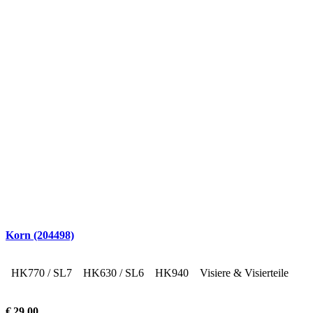
Korn (204498)
HK770 / SL7
HK630 / SL6
HK940
Visiere & Visierteile
€
29,00