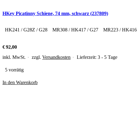
HKey Picatinny Schiene, 74 mm, schwarz (237809)
HK241 / G28Z / G28
MR308 / HK417 / G27
MR223 / HK416
€
92,00
inkl. MwSt.
zzgl.
Versandkosten
Lieferzeit:
3 - 5 Tage
5 vorrätig
In den Warenkorb