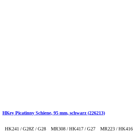
HKey Picatinny Schiene, 95 mm, schwarz (226213)
HK241 / G28Z / G28
MR308 / HK417 / G27
MR223 / HK416