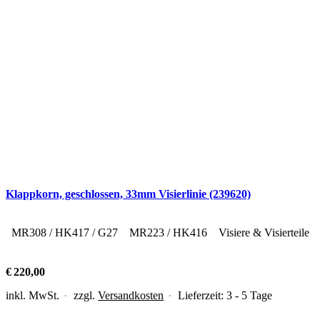
Klappkorn, geschlossen, 33mm Visierlinie (239620)
MR308 / HK417 / G27
MR223 / HK416
Visiere & Visierteile
€
220,00
inkl. MwSt.
zzgl.
Versandkosten
Lieferzeit:
3 - 5 Tage