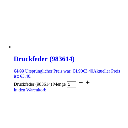
Druckfeder (983614)
€
4,90
Ursprünglicher Preis war: €4,90
€
3,40
Aktueller Preis
ist: €3,40.
Druckfeder (983614) Menge
In den Warenkorb