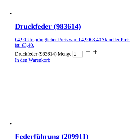
Druckfeder (983614)
€
4,90
Ursprünglicher Preis war: €4,90
€
3,40
Aktueller Preis
ist: €3,40.
Druckfeder (983614) Menge
In den Warenkorb
Federführung (209911)