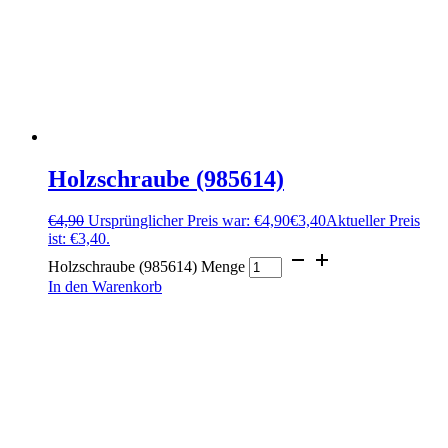
Holzschraube (985614)
€
4,90
Ursprünglicher Preis war: €4,90
€
3,40
Aktueller Preis
ist: €3,40.
Holzschraube (985614) Menge
In den Warenkorb