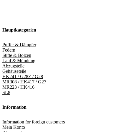
Hauptkategorien
Puffer & Dämpfer
Federn
Stifte & Bolzen
Lauf & Mündung
Abzugsteile
Gehäuseteile
HK241 / G28Z / G28
MR308 / HK417 / G27
MR223 / HK416
SL8
Information
Information for foreign customers
Mein Konto