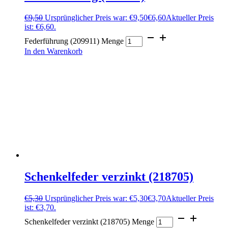
€
9,50
Ursprünglicher Preis war: €9,50
€
6,60
Aktueller Preis
ist: €6,60.
Federführung (209911) Menge
In den Warenkorb
Schenkelfeder verzinkt (218705)
€
5,30
Ursprünglicher Preis war: €5,30
€
3,70
Aktueller Preis
ist: €3,70.
Schenkelfeder verzinkt (218705) Menge