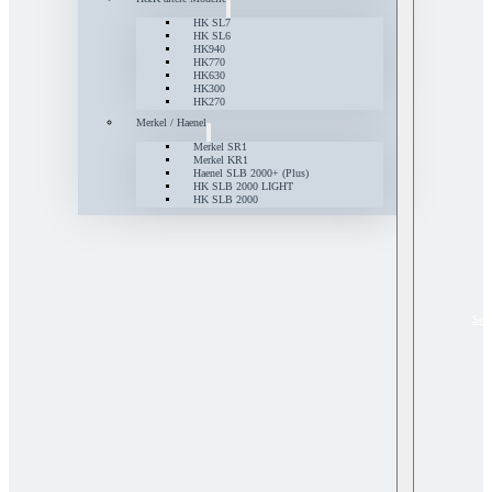
HK SL7
HK SL6
HK940
HK770
HK630
HK300
HK270
Merkel / Haenel
Merkel SR1
Merkel KR1
Haenel SLB 2000+ (Plus)
HK SLB 2000 LIGHT
HK SLB 2000
Serv