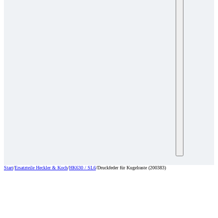
Start
/
Ersatzteile Heckler & Koch
/
HK630 / SL6
/
Druckfeder für Kugelraste (200383)