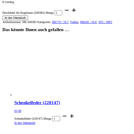
8 vorrätig
Druckfeder für Kugelraste (200383) Menge
In den Warenkorb
Artikelnummer:
HK-200383
Kategorien:
HK770 / SL7
,
Federn
,
HK630 / SL6
,
SP5 / MP5
Das könnte Ihnen auch gefallen …
Schenkelfeder (220147)
€
5,90
Schenkelfeder (220147) Menge
In den Warenkorb