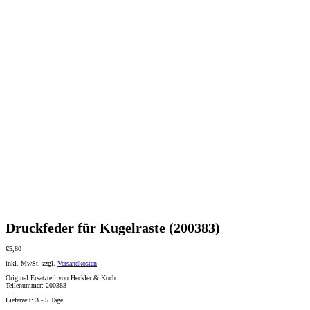
Druckfeder für Kugelraste (200383)
€
5,80
inkl. MwSt.
zzgl.
Versandkosten
Original Ersatzteil von Heckler & Koch
Teilenummer: 200383
Lieferzeit:
3 - 5 Tage