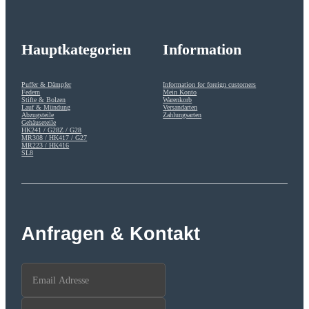
Hauptkategorien
Information
Puffer & Dämpfer
Information for foreign customers
Federn
Mein Konto
Stifte & Bolzen
Warenkorb
Lauf & Mündung
Versandarten
Abzugsteile
Zahlungsarten
Gehäuseteile
HK241 / G28Z / G28
MR308 / HK417 / G27
MR223 / HK416
SL8
Anfragen & Kontakt