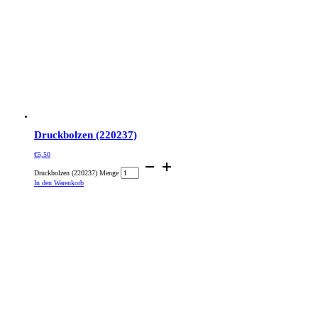
Druckbolzen (220237)
€
5,50
Druckbolzen (220237) Menge
In den Warenkorb