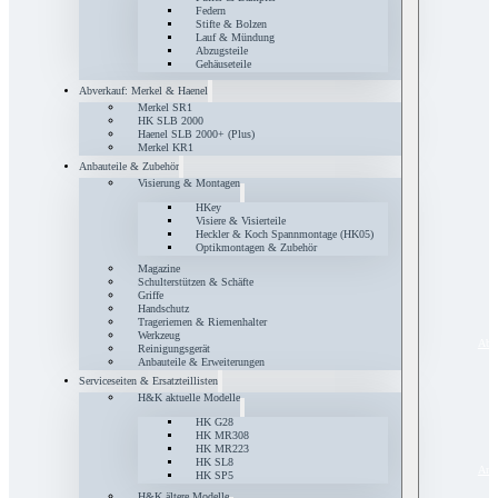
Federn
Stifte & Bolzen
Lauf & Mündung
Abzugsteile
Gehäuseteile
Abverkauf: Merkel & Haenel
Merkel SR1
HK SLB 2000
Haenel SLB 2000+ (Plus)
Merkel KR1
Anbauteile & Zubehör
Visierung & Montagen
HKey
Visiere & Visierteile
Heckler & Koch Spannmontage (HK05)
Optikmontagen & Zubehör
Magazine
Schulterstützen & Schäfte
Griffe
Handschutz
Trageriemen & Riemenhalter
Werkzeug
Abve
Reinigungsgerät
Anbauteile & Erweiterungen
Serviceseiten & Ersatzteillisten
H&K aktuelle Modelle
HK G28
HK MR308
HK MR223
HK SL8
Anba
HK SP5
H&K ältere Modelle