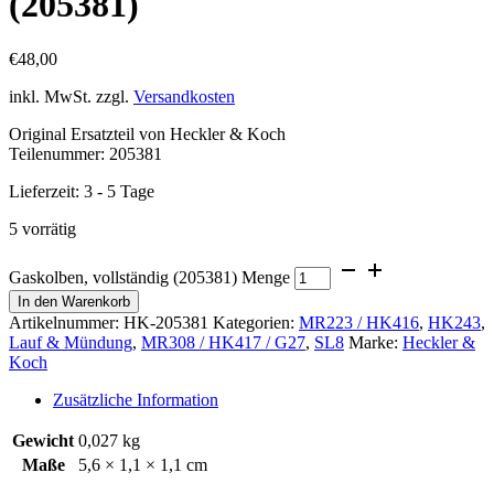
(205381)
€
48,00
inkl. MwSt.
zzgl.
Versandkosten
Original Ersatzteil von Heckler & Koch
Teilenummer: 205381
Lieferzeit:
3 - 5 Tage
5 vorrätig
Gaskolben, vollständig (205381) Menge
In den Warenkorb
Artikelnummer:
HK-205381
Kategorien:
MR223 / HK416
,
HK243
,
Lauf & Mündung
,
MR308 / HK417 / G27
,
SL8
Marke:
Heckler &
Koch
Zusätzliche Information
Gewicht
0,027 kg
Maße
5,6 × 1,1 × 1,1 cm