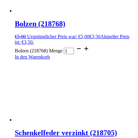
Bolzen (218768)
€
5,00
Ursprünglicher Preis war: €5,00
€
3,50
Aktueller Preis
ist: €3,50.
Bolzen (218768) Menge
In den Warenkorb
Schenkelfeder verzinkt (218705)