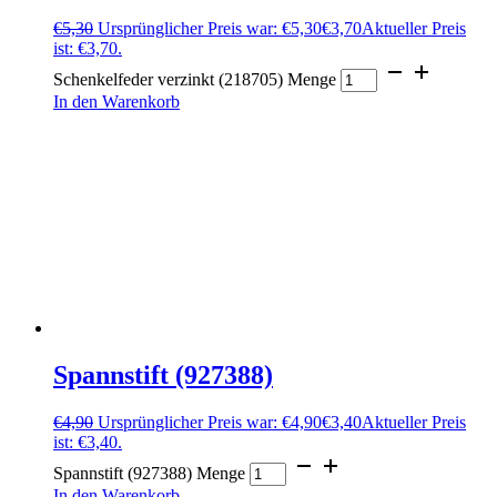
€
5,30
Ursprünglicher Preis war: €5,30
€
3,70
Aktueller Preis
ist: €3,70.
Schenkelfeder verzinkt (218705) Menge
In den Warenkorb
Spannstift (927388)
€
4,90
Ursprünglicher Preis war: €4,90
€
3,40
Aktueller Preis
ist: €3,40.
Spannstift (927388) Menge
In den Warenkorb