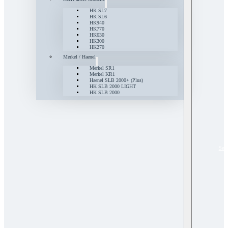
HK SL7
HK SL6
HK940
HK770
HK630
HK300
HK270
Merkel / Haenel
Merkel SR1
Merkel KR1
Haenel SLB 2000+ (Plus)
HK SLB 2000 LIGHT
HK SLB 2000
Serv