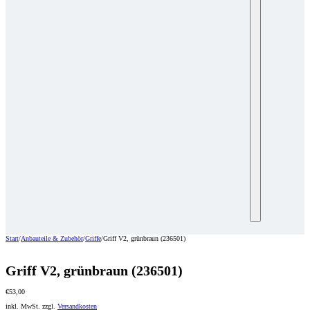
Start
/
Anbauteile & Zubehör
/
Griffe
/
Griff V2, grünbraun (236501)
Griff V2, grünbraun (236501)
€
53,00
inkl. MwSt.
zzgl.
Versandkosten