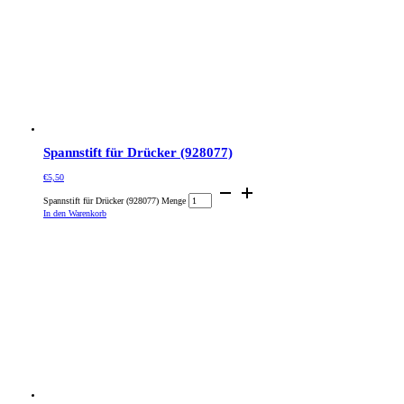
Spannstift für Drücker (928077)
€
5,50
Spannstift für Drücker (928077) Menge
In den Warenkorb