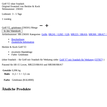
Griff V2 ohne Staufach
Original Ersatzteil von Heckler & Koch
Teilenummer: 236501
Lieferzeit:
3 - 5 Tage
1 vorrätig
Griff V2, grünbraun (236501) Menge
In den Warenkorb
Artikelnummer:
HK-236501
Kategorien:
Griffe
,
HK241 / G28Z / G28
,
MR223 / HK416
,
MR308 / HK417 /
Beschreibung
Zusätzliche Information
Heckler & Koch Griff V2
erweiterte Handablage
Farbe: Grünbraun
(ohne Staufach – für Griff mit Staufach für Werkzeug siehe:
Griff V7 mit Staufach für Werkzeug (237857)
)
Passend für AR-15 Lower, MR223/HK416 und MR308/HK417
Gewicht
0,096 kg
Maße
11,5 × 5 × 3,5 cm
Farbe
Grünbraun (RAL8000)
Ähnliche Produkte