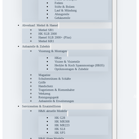
Federn
Stifte & Bolzen
Lauf & Mündung
Abzugsteile
Gehäuseteile
Abverkauf: Merkel & Haenel
Merkel SR1
HK SLB 2000
Haenel SLB 2000+ (Plus)
Merkel KR1
Anbauteile & Zubehör
Visierung & Montagen
HKey
Visiere & Visierteile
Heckler & Koch Spannmontage (HK05)
Optikmontagen & Zubehör
Magazine
Schulterstützen & Schäfte
Griffe
Handschutz
Trageriemen & Riemenhalter
Werkzeug
Abve
Reinigungsgerät
Anbauteile & Erweiterungen
Serviceseiten & Ersatzteillisten
H&K aktuelle Modelle
HK G28
HK MR308
HK MR223
HK SL8
Anba
HK SP5
H&K ältere Modelle