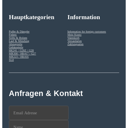
Hauptkategorien
Information
Puffer & Dämpfer
Information for foreign customers
Federn
Mein Konto
Stifte & Bolzen
Warenkorb
Lauf & Mündung
Versandarten
Abzugsteile
Zahlungsarten
Gehäuseteile
HK241 / G28Z / G28
MR308 / HK417 / G27
MR223 / HK416
SL8
Anfragen & Kontakt