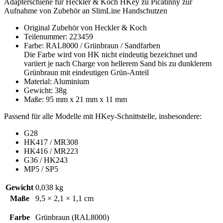
Adapterschiene für Heckler & Koch HKey zu Picatinny zur
Aufnahme von Zubehör an SlimLine Handschutzen
Original Zubehör von Heckler & Koch
Teilenummer: 223459
Farbe: RAL8000 / Grünbraun / Sandfarben
Die Farbe wird von HK nicht eindeutig bezeichnet und
variiert je nach Charge von hellerem Sand bis zu dunklerem
Grünbraun mit eindeutigen Grün-Anteil
Material: Aluminium
Gewicht: 38g
Maße: 95 mm x 21 mm x 11 mm
Passend für alle Modelle mit HKey-Schnittstelle, insbesondere:
G28
HK417 / MR308
HK416 / MR223
G36 / HK243
MP5 / SP5
Gewicht
0,038 kg
Maße
9,5 × 2,1 × 1,1 cm
Farbe
Grünbraun (RAL8000)