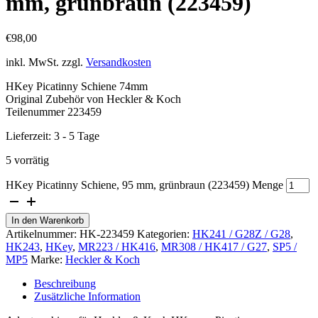
mm, grünbraun (223459)
€
98,00
inkl. MwSt.
zzgl.
Versandkosten
HKey Picatinny Schiene 74mm
Original Zubehör von Heckler & Koch
Teilenummer 223459
Lieferzeit:
3 - 5 Tage
5 vorrätig
HKey Picatinny Schiene, 95 mm, grünbraun (223459) Menge
In den Warenkorb
Artikelnummer:
HK-223459
Kategorien:
HK241 / G28Z / G28
,
HK243
,
HKey
,
MR223 / HK416
,
MR308 / HK417 / G27
,
SP5 /
MP5
Marke:
Heckler & Koch
Beschreibung
Zusätzliche Information