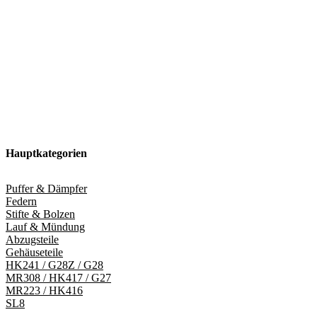
Hauptkategorien
Puffer & Dämpfer
Federn
Stifte & Bolzen
Lauf & Mündung
Abzugsteile
Gehäuseteile
HK241 / G28Z / G28
MR308 / HK417 / G27
MR223 / HK416
SL8