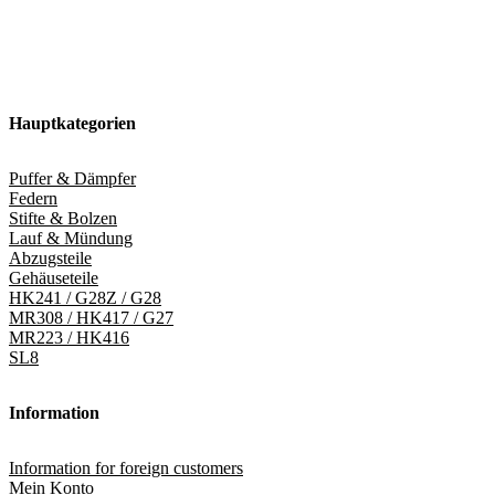
Hauptkategorien
Puffer & Dämpfer
Federn
Stifte & Bolzen
Lauf & Mündung
Abzugsteile
Gehäuseteile
HK241 / G28Z / G28
MR308 / HK417 / G27
MR223 / HK416
SL8
Information
Information for foreign customers
Mein Konto