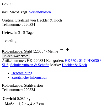
€
25,00
inkl. MwSt.
zzgl.
Versandkosten
Original Ersatzteil von Heckler & Koch
Teilenummer: 220334
Lieferzeit:
3 - 5 Tage
1 vorrätig
Kolbenkappe, Stahl (220334) Menge
In den Warenkorb
Artikelnummer:
HK-220334
Kategorien:
HK770 / SL7
,
HK630 /
SL6
,
Schulterstützen & Schäfte
Marke:
Heckler & Koch
Beschreibung
Zusätzliche Information
Kolbenkappe, Stahlversion
Teilenummer: 220334
Gewicht
0,085 kg
Maße
11,7 × 4,4 × 2 cm