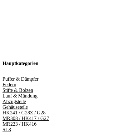
Hauptkategorien
Puffer & Dämpfer
Federn
Stifte & Bolzen
Lauf & Mündung
Abzugsteile
Gehäuseteile
HK241 / G28Z / G28
MR308 / HK417 / G27
MR223 / HK416
SL8