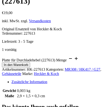
(227613)
€
19,00
inkl. MwSt.
zzgl.
Versandkosten
Original Ersatzteil von Heckler & Koch
Teilenummer: 227613
Lieferzeit:
3 - 5 Tage
1 vorrätig
Platte für Durchladehebel (227613) Menge
In den Warenkorb
Artikelnummer:
HK-227613
Kategorien:
MR308 / HK417 / G27
,
Gehäuseteile
Marke:
Heckler & Koch
Zusätzliche Information
Gewicht
0,003 kg
Maße
2,9 × 1,5 × 0,3 cm
Das könnte Ihnen auch gefallen …