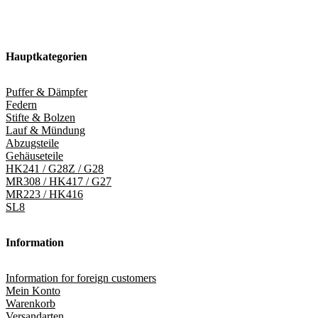
Hauptkategorien
Puffer & Dämpfer
Federn
Stifte & Bolzen
Lauf & Mündung
Abzugsteile
Gehäuseteile
HK241 / G28Z / G28
MR308 / HK417 / G27
MR223 / HK416
SL8
Information
Information for foreign customers
Mein Konto
Warenkorb
Versandarten