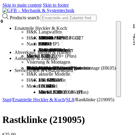
Skip to main content
Skip to footer
Products search
0
E
Ersatzteile Heckler & Koch
H&K Langwaffen
H&K Kurzwaffen
HK241 / G28Z / G28
MR308 / HK417 / G27
MR223 / HK416
HK243
SL8
HK940
HK770 / SL7
HK630 / SL6
HK300
HK270
USC
S
Nach Bauteil
SP5 / MP5
SFP9
P30
P2000
USP
Verschlussteile
Puffer & Dämpfer
Federn
Stifte & Bolzen
Lauf & Mündung
Abzugsteile
Gehäuseteile
Abverkauf: Merkel & Haenel
Merkel SR1
HK SLB 2000
Haenel SLB 2000+ (Plus)
Merkel KR1
Anbauteile & Zubehör
Visierung & Montagen
Magazine
Schulterstützen & Schäfte
Griffe
Handschutz
Trageriemen & Riemenhalter
Werkzeug
Reinigungsgerät
Anbauteile & Erweiterungen
HKey
Visiere & Visierteile
Heckler & Koch Spannmontage (HK05)
Optikmontagen & Zubehör
Serviceseiten & Ersatzteillisten
H&K aktuelle Modelle
H&K ältere Modelle
HK G28
HK MR308
HK MR223
HK SL8
HK SP5
Merkel / Haenel
HK SL7
HK SL6
HK940
HK770
HK630
HK300
HK270
Merkel SR1
Merkel KR1
Haenel SLB 2000+ (Plus)
HK SLB 2000 LIGHT
HK SLB 2000
Start
/
Ersatzteile Heckler & Koch
/
SL8
/
Rastklinke (219095)
Rastklinke (219095)
€
35,00