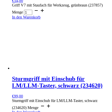
€
54,00
Griff V7 mit Staufach für Werkzeug, grünbraun (237857)
Menge
In den Warenkorb
Sturmgriff mit Einschub für
LM/LLM-Taster, schwarz (234620)
€
99,00
Sturmgriff mit Einschub für LM/LLM-Taster, schwarz
(234620) Menge