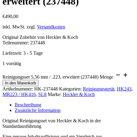
erweitert (237448)
€
490,00
inkl. MwSt.
zzgl.
Versandkosten
Original Zubehör von Heckler & Koch
Teilenummer: 237448
Lieferzeit:
3 - 5 Tage
1 vorrätig
Reinigungsset 5,56 mm / .223, erweitert (237448) Menge
In den Warenkorb
Artikelnummer:
HK-237448
Kategorien:
Reinigungsgerät
,
HK243
,
MR223 / HK416
,
SL8
Marke:
Heckler & Koch
Beschreibung
Zusätzliche Information
Original Reinigungsset von Heckler & Koch in der
Standardausführung
Eine genaue Inhaltsauflistung und ein Vergleich zur