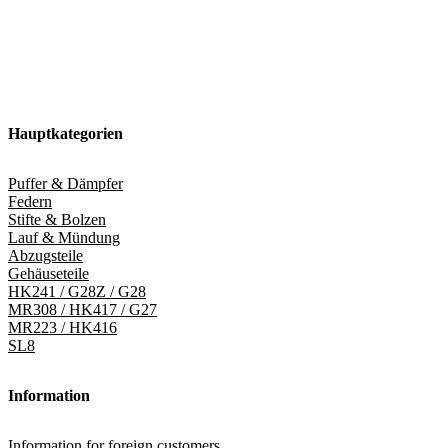
Hauptkategorien
Puffer & Dämpfer
Federn
Stifte & Bolzen
Lauf & Mündung
Abzugsteile
Gehäuseteile
HK241 / G28Z / G28
MR308 / HK417 / G27
MR223 / HK416
SL8
Information
Information for foreign customers