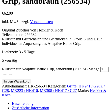
Grip, sandbraun (256534)
€
62,00
inkl. MwSt.
zzgl.
Versandkosten
Original Zubehör von Heckler & Koch
Teilenummer: 256534
Rüstsatz mit Griffschalen und Griffrücken in Größe S und L zur
individuellen Anpassung des Adaptive Battle Grip.
Lieferzeit:
3 - 5 Tage
5 vorrätig
Rüstsatz für Adaptive Battle Grip, sandbraun (256534) Menge
In den Warenkorb
Artikelnummer:
HK-256534
Kategorien:
Griffe
,
HK241 / G28Z /
G28
,
MR223 / HK416
,
MR308 / HK417 / G27
Marke:
Heckler &
Koch
Beschreibung
Zusätzliche Information