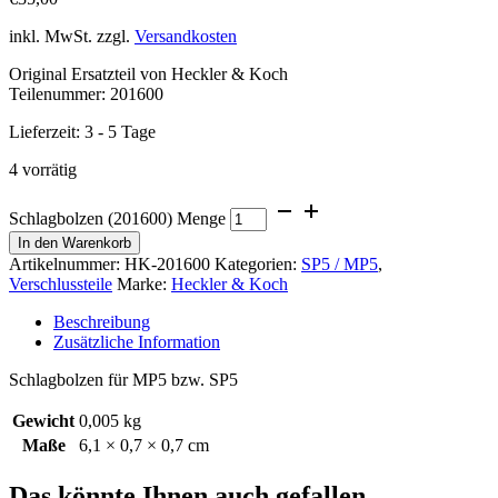
inkl. MwSt.
zzgl.
Versandkosten
Original Ersatzteil von Heckler & Koch
Teilenummer: 201600
Lieferzeit:
3 - 5 Tage
4 vorrätig
Schlagbolzen (201600) Menge
In den Warenkorb
Artikelnummer:
HK-201600
Kategorien:
SP5 / MP5
,
Verschlussteile
Marke:
Heckler & Koch
Beschreibung
Zusätzliche Information
Schlagbolzen für MP5 bzw. SP5
Gewicht
0,005 kg
Maße
6,1 × 0,7 × 0,7 cm
Das könnte Ihnen auch gefallen …