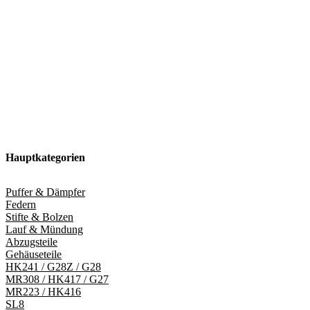
Hauptkategorien
Puffer & Dämpfer
Federn
Stifte & Bolzen
Lauf & Mündung
Abzugsteile
Gehäuseteile
HK241 / G28Z / G28
MR308 / HK417 / G27
MR223 / HK416
SL8