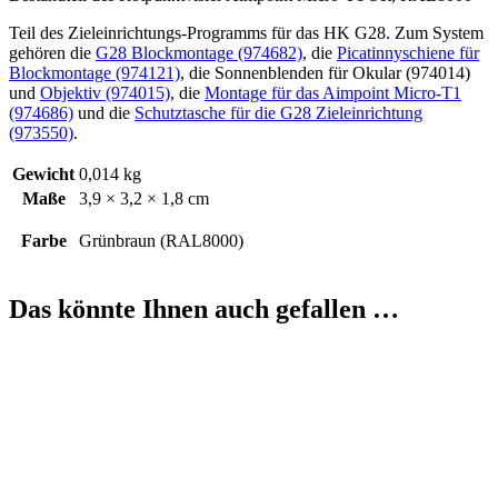
Teil des Zieleinrichtungs-Programms für das HK G28. Zum System
gehören die
G28 Blockmontage (974682)
, die
Picatinnyschiene für
Blockmontage (974121)
, die Sonnenblenden für Okular (974014)
und
Objektiv (974015)
, die
Montage für das Aimpoint Micro-T1
(974686)
und die
Schutztasche für die G28 Zieleinrichtung
(973550)
.
Gewicht
0,014 kg
Maße
3,9 × 3,2 × 1,8 cm
Farbe
Grünbraun (RAL8000)
Das könnte Ihnen auch gefallen …