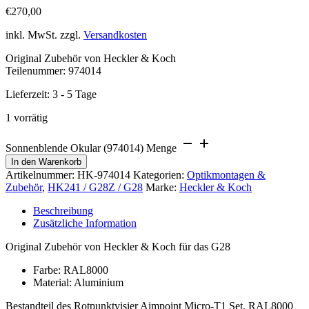
€
270,00
inkl. MwSt.
zzgl.
Versandkosten
Original Zubehör von Heckler & Koch
Teilenummer: 974014
Lieferzeit:
3 - 5 Tage
1 vorrätig
Sonnenblende Okular (974014) Menge
In den Warenkorb
Artikelnummer:
HK-974014
Kategorien:
Optikmontagen &
Zubehör
,
HK241 / G28Z / G28
Marke:
Heckler & Koch
Beschreibung
Zusätzliche Information
Original Zubehör von Heckler & Koch für das G28
Farbe: RAL8000
Material: Aluminium
Bestandteil des Rotpunktvisier Aimpoint Micro-T1 Set, RAL8000