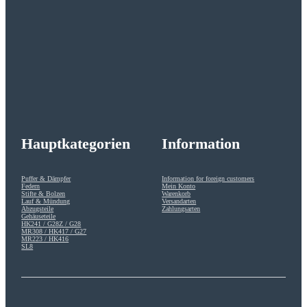
Hauptkategorien
Information
Puffer & Dämpfer
Information for foreign customers
Federn
Mein Konto
Stifte & Bolzen
Warenkorb
Lauf & Mündung
Versandarten
Abzugsteile
Zahlungsarten
Gehäuseteile
HK241 / G28Z / G28
MR308 / HK417 / G27
MR223 / HK416
SL8