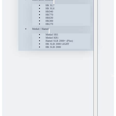
HK SL7
HK SL6
HK940
HK770
HK630
HK300
HK270
Merkel / Haenel
Merkel SR1
Merkel KR1
Haenel SLB 2000+ (Plus)
HK SLB 2000 LIGHT
HK SLB 2000
Serv