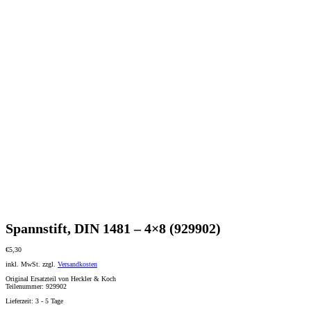
Spannstift, DIN 1481 – 4×8 (929902)
€
5,30
inkl. MwSt.
zzgl.
Versandkosten
Original Ersatzteil von Heckler & Koch
Teilenummer: 929902
Lieferzeit:
3 - 5 Tage