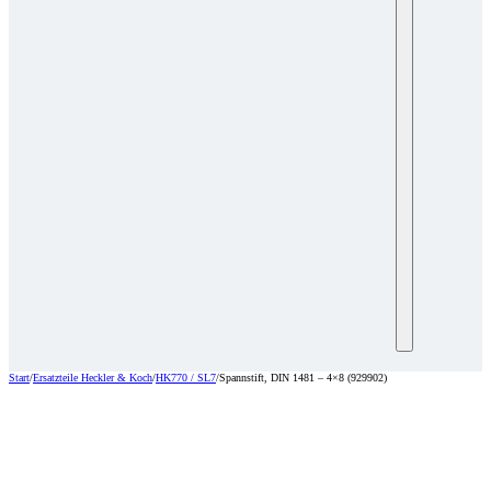
Start
/
Ersatzteile Heckler & Koch
/
HK770 / SL7
/
Spannstift, DIN 1481 – 4×8 (929902)