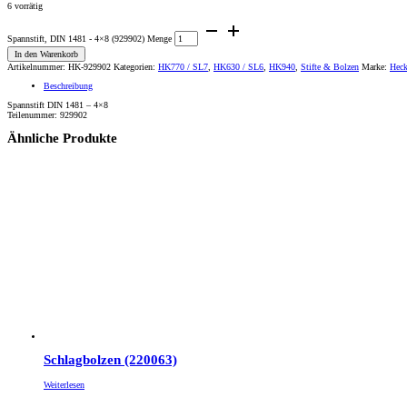
6 vorrätig
Spannstift, DIN 1481 - 4×8 (929902) Menge
In den Warenkorb
Artikelnummer:
HK-929902
Kategorien:
HK770 / SL7
,
HK630 / SL6
,
HK940
,
Stifte & Bolzen
Marke:
Heck
Beschreibung
Spannstift DIN 1481 – 4×8
Teilenummer: 929902
Ähnliche Produkte
Schlagbolzen (220063)
Weiterlesen