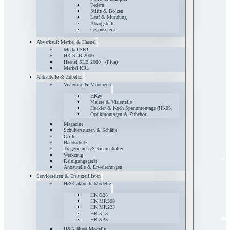
Federn
Stifte & Bolzen
Lauf & Mündung
Abzugsteile
Gehäuseteile
Abverkauf: Merkel & Haenel
Merkel SR1
HK SLB 2000
Haenel SLB 2000+ (Plus)
Merkel KR1
Anbauteile & Zubehör
Visierung & Montagen
HKey
Visiere & Visierteile
Heckler & Koch Spannmontage (HK05)
Optikmontagen & Zubehör
Magazine
Schulterstützen & Schäfte
Griffe
Handschutz
Trageriemen & Riemenhalter
Werkzeug
Abve
Reinigungsgerät
Anbauteile & Erweiterungen
Serviceseiten & Ersatzteillisten
H&K aktuelle Modelle
HK G28
HK MR308
HK MR223
HK SL8
Anba
HK SP5
H&K ältere Modelle