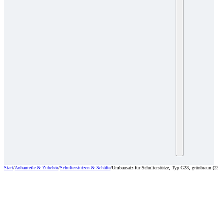
Start
/
Anbauteile & Zubehör
/
Schulterstützen & Schäfte
/
Umbausatz für Schulterstütze, Typ G28, grünbraun (2