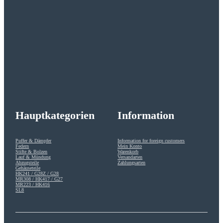
Hauptkategorien
Information
Puffer & Dämpfer
Information for foreign customers
Federn
Mein Konto
Stifte & Bolzen
Warenkorb
Lauf & Mündung
Versandarten
Abzugsteile
Zahlungsarten
Gehäuseteile
HK241 / G28Z / G28
MR308 / HK417 / G27
MR223 / HK416
SL8