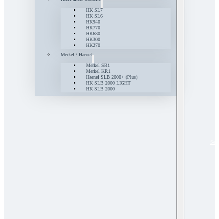
HK SL7
HK SL6
HK940
HK770
HK630
HK300
HK270
Merkel / Haenel
Merkel SR1
Merkel KR1
Haenel SLB 2000+ (Plus)
HK SLB 2000 LIGHT
HK SLB 2000
Serv