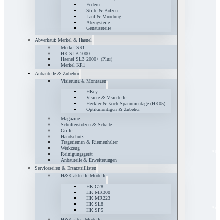
Federn
Stifte & Bolzen
Lauf & Mündung
Abzugsteile
Gehäuseteile
Abverkauf: Merkel & Haenel
Merkel SR1
HK SLB 2000
Haenel SLB 2000+ (Plus)
Merkel KR1
Anbauteile & Zubehör
Visierung & Montagen
HKey
Visiere & Visierteile
Heckler & Koch Spannmontage (HK05)
Optikmontagen & Zubehör
Magazine
Schulterstützen & Schäfte
Griffe
Handschutz
Trageriemen & Riemenhalter
Werkzeug
Abve
Reinigungsgerät
Anbauteile & Erweiterungen
Serviceseiten & Ersatzteillisten
H&K aktuelle Modelle
HK G28
HK MR308
HK MR223
HK SL8
Anba
HK SP5
H&K ältere Modelle