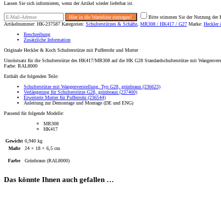
Lassen Sie sich informieren, wenn der Artikel wieder lieferbar ist.
Bitte stimmen Sie der Nutzung der E
Artikelnummer:
HK-237587
Kategorien:
Schulterstützen & Schäfte
,
MR308 / HK417 / G27
Marke:
Heckler
Beschreibung
Zusätzliche Information
Originale Heckler & Koch Schulterstütze mit Pufferrohr und Mutter
Umrüstsatz für die Schulterstütze des HK417/MR308 auf die HK G28 Standardschulterstütze mit Wangenvers
Farbe: RAL8000
Enthält die folgenden Teile:
Schulterstütze mit Wangenverstellung, Typ G28, grünbraun (236623)
Verlängerung für Schulterstütze G28, grünbraun (237400)
Erweiterte Mutter für Pufferrohr (236544)
Anleitung zur Demontage und Montage (DE und ENG)
Passend für folgende Modelle:
MR308
HK417
Gewicht
0,940 kg
Maße
24 × 18 × 6,5 cm
Farbe
Grünbraun (RAL8000)
Das könnte Ihnen auch gefallen …