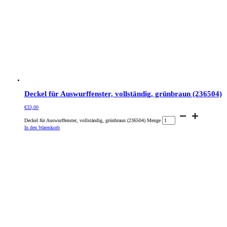
Deckel für Auswurffenster, vollständig, grünbraun (236504)
€
33,00
Deckel für Auswurffenster, vollständig, grünbraun (236504) Menge
In den Warenkorb