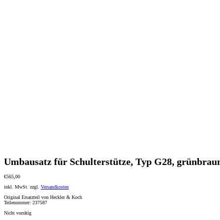
Umbausatz für Schulterstütze, Typ G28, grünbrau
€
565,00
inkl. MwSt.
zzgl.
Versandkosten
Original Ersatzteil von Heckler & Koch
Teilenummer: 237587
Nicht vorrätig