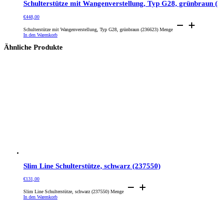
Schulterstütze mit Wangenverstellung, Typ G28, grünbraun 
€
448,00
Schulterstütze mit Wangenverstellung, Typ G28, grünbraun (236623) Menge
In den Warenkorb
Ähnliche Produkte
Slim Line Schulterstütze, schwarz (237550)
€
131,00
Slim Line Schulterstütze, schwarz (237550) Menge
In den Warenkorb