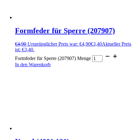
Formfeder für Sperre (207907)
€
4,90
Ursprünglicher Preis war: €4,90
€
3,40
Aktueller Preis
ist: €3,40.
Formfeder für Sperre (207907) Menge
In den Warenkorb