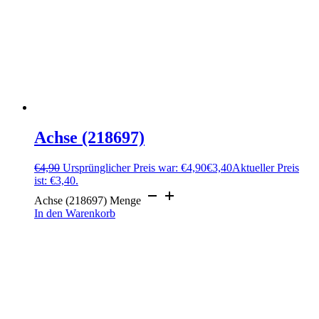
Achse (218697)
€
4,90
Ursprünglicher Preis war: €4,90
€
3,40
Aktueller Preis
ist: €3,40.
Achse (218697) Menge
In den Warenkorb