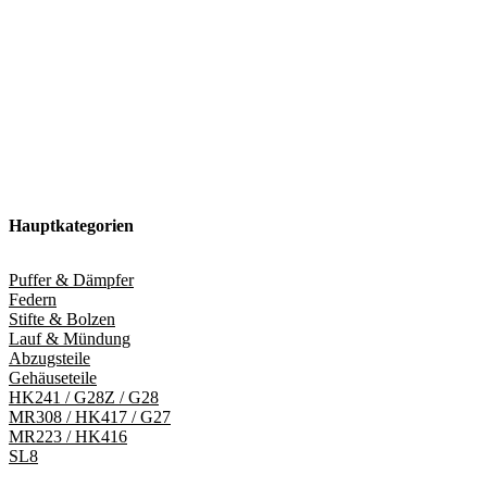
Hauptkategorien
Puffer & Dämpfer
Federn
Stifte & Bolzen
Lauf & Mündung
Abzugsteile
Gehäuseteile
HK241 / G28Z / G28
MR308 / HK417 / G27
MR223 / HK416
SL8