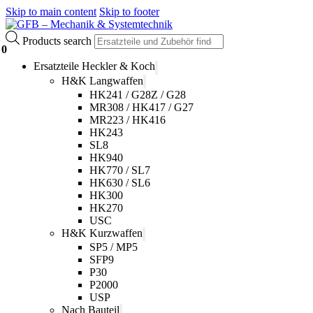
Skip to main content
Skip to footer
Products search
0
Ersatzteile Heckler & Koch
H&K Langwaffen
HK241 / G28Z / G28
MR308 / HK417 / G27
MR223 / HK416
HK243
SL8
HK940
HK770 / SL7
HK630 / SL6
HK300
HK270
USC
H&K Kurzwaffen
SP5 / MP5
SFP9
P30
P2000
USP
Nach Bauteil