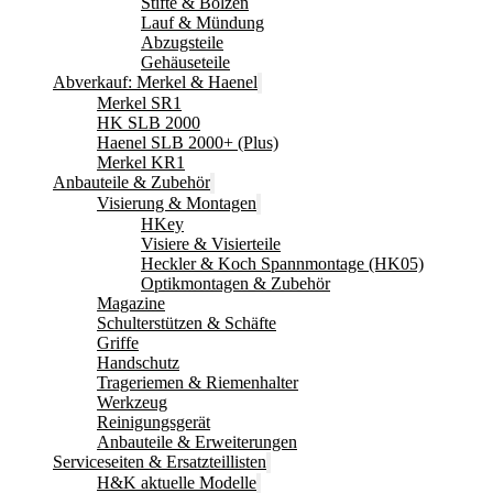
Stifte & Bolzen
Lauf & Mündung
Abzugsteile
Gehäuseteile
Abverkauf: Merkel & Haenel
Merkel SR1
HK SLB 2000
Haenel SLB 2000+ (Plus)
Merkel KR1
Anbauteile & Zubehör
Visierung & Montagen
HKey
Visiere & Visierteile
Heckler & Koch Spannmontage (HK05)
Optikmontagen & Zubehör
Magazine
Schulterstützen & Schäfte
Griffe
Handschutz
Trageriemen & Riemenhalter
Werkzeug
Reinigungsgerät
Anbauteile & Erweiterungen
Serviceseiten & Ersatzteillisten
H&K aktuelle Modelle