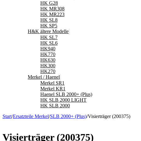
HK G28
HK MR308
HK MR223
HK SL8
HK SP5
H&K ältere Modelle
HK SL7
HK SL6
HK940
HK770
HK630
HK300
HK270
Merkel / Haenel
Merkel SR1
Merkel KR1
Haenel SLB 2000+ (Plus)
HK SLB 2000 LIGHT
HK SLB 2000
Start
/
Ersatzteile Merkel
/
SLB 2000+ (Plus)
/
Visierträger (200375)
Visierträger (200375)