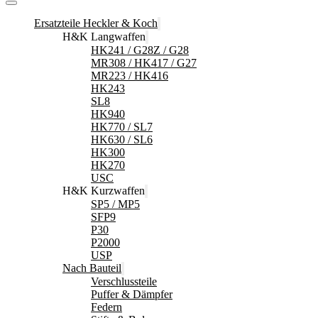
Ersatzteile Heckler & Koch
H&K Langwaffen
HK241 / G28Z / G28
MR308 / HK417 / G27
MR223 / HK416
HK243
SL8
HK940
HK770 / SL7
HK630 / SL6
HK300
HK270
USC
H&K Kurzwaffen
SP5 / MP5
SFP9
P30
P2000
USP
Nach Bauteil
Verschlussteile
Puffer & Dämpfer
Federn