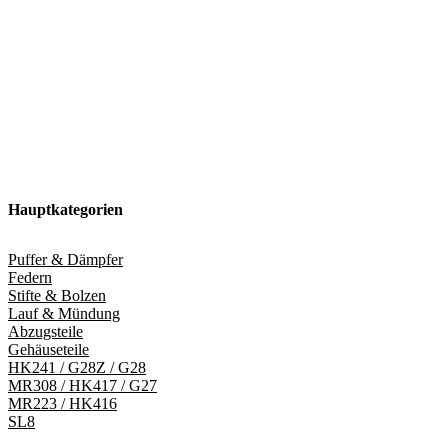
Hauptkategorien
Puffer & Dämpfer
Federn
Stifte & Bolzen
Lauf & Mündung
Abzugsteile
Gehäuseteile
HK241 / G28Z / G28
MR308 / HK417 / G27
MR223 / HK416
SL8