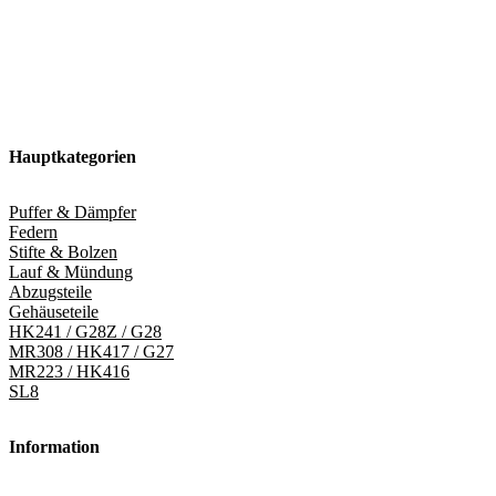
Hauptkategorien
Puffer & Dämpfer
Federn
Stifte & Bolzen
Lauf & Mündung
Abzugsteile
Gehäuseteile
HK241 / G28Z / G28
MR308 / HK417 / G27
MR223 / HK416
SL8
Information