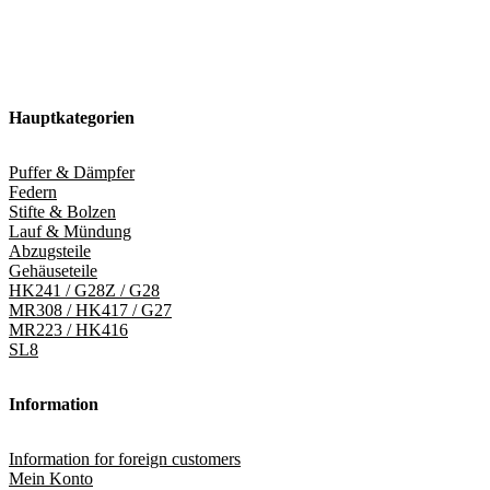
Hauptkategorien
Puffer & Dämpfer
Federn
Stifte & Bolzen
Lauf & Mündung
Abzugsteile
Gehäuseteile
HK241 / G28Z / G28
MR308 / HK417 / G27
MR223 / HK416
SL8
Information
Information for foreign customers
Mein Konto