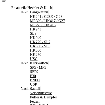
Ersatzteile Heckler & Koch
H&K Langwaffen
HK241 / G28Z / G28
MR308 / HK417 / G27
MR223 / HK416
HK243
SL8
HK940
HK770 / SL7
HK630 / SL6
HK300
HK270
USC
H&K Kurzwaffen
SP5 / MP5
SFP9
P30
P2000
USP
Nach Bauteil
Verschlussteile
Puffer & Dämpfer
Federn