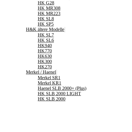
HK G28
HK MR308
HK MR223
HK SL8
HK SP5
H&K ältere Modelle
HK SL7
HK SL6
HK940
HK770
HK630
HK300
HK270
Merkel / Haenel
Merkel SR1
Merkel KR1
Haenel SLB 2000+ (Plus)
HK SLB 2000 LIGHT
HK SLB 2000