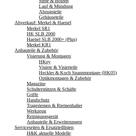
Stifte & Bolzen
Lauf & Mündung
Abzugsteile
Gehäuseteile
Abverkauf: Merkel & Haenel
Merkel SR1
HK SLB 2000
Haenel SLB 2000+ (Plus)
Merkel KR1
Anbauteile & Zubehör
Visierung & Montagen
HKey
Visiere & Visierteile
Heckler & Koch Spannmontage (HK05)
Optikmontagen & Zubehör
Magazine
Schulterstützen & Schäfte
Griffe
Handschutz
Trageriemen & Riemenhalter
Werkzeug
Reinigungsgerät
Anbauteile & Erweiterungen
Serviceseiten & Ersatzteillisten
H&K aktuelle Modelle