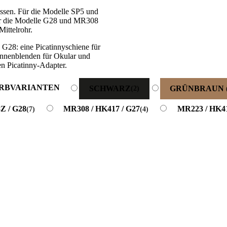
ssen. Für die Modelle SP5 und
ür die Modelle G28 und MR308
ittelrohr.
G28: eine Picatinnyschiene für
onnenblenden für Okular und
en Picatinny-Adapter.
ARBVARIANTEN
SCHWARZ
GRÜNBRAUN (
(2)
Z / G28
MR308 / HK417 / G27
MR223 / HK4
(7)
(4)