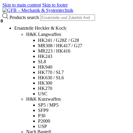
Skip to main content
Skip to footer
Products search
0
Ersatzteile Heckler & Koch
H&K Langwaffen
HK241 / G28Z / G28
MR308 / HK417 / G27
MR223 / HK416
HK243
SL8
HK940
HK770 / SL7
HK630 / SL6
HK300
HK270
USC
H&K Kurzwaffen
SP5 / MP5
SFP9
P30
P2000
USP
Nach Bauteil