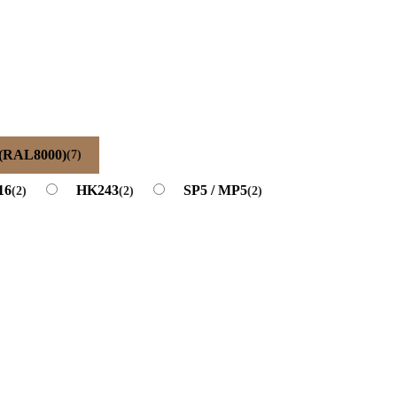
RAL8000)
(7)
16
HK243
SP5 / MP5
(2)
(2)
(2)